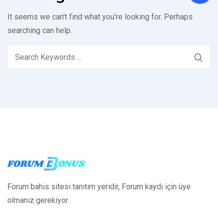
It seems we can't find what you're looking for. Perhaps
searching can help.
Forum bahis sitesi tanıtım yeridir, Forum kaydı için üye
olmanız gerekiyor.