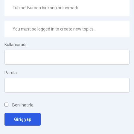
Tüh be! Burada bir konu bulunmadı.
You must be logged in to create new topics.
Kullanıcı adı:
Parola:
Beni hatırla
Giriş yap