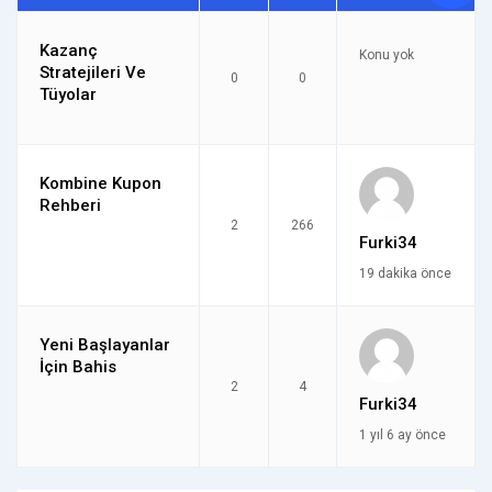
Kazanç
Konu yok
Stratejileri Ve
0
0
Tüyolar
Kombine Kupon
Rehberi
2
266
Furki34
19 dakika önce
Yeni Başlayanlar
İçin Bahis
2
4
Furki34
1 yıl 6 ay önce