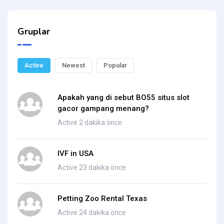
Gruplar
Active
Newest
Popular
Apakah yang di sebut BO55 situs slot
gacor gampang menang?
Active 2 dakika önce
IVF in USA
Active 23 dakika önce
Petting Zoo Rental Texas
Active 24 dakika önce