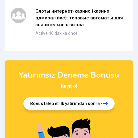
Слоты интернет-казино {казино
адмирал икс}: топовые автоматы для
значительных выплат
Active 46 dakika önce
Yatırımsız Deneme Bonusu
Kayıt ol
Bonus talep et ilk yatırımdan sonra