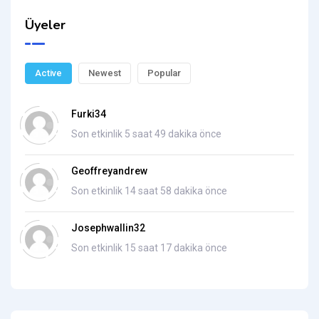
Üyeler
Active
Newest
Popular
Furki34
Son etkinlik 5 saat 49 dakika önce
Geoffreyandrew
Son etkinlik 14 saat 58 dakika önce
Josephwallin32
Son etkinlik 15 saat 17 dakika önce