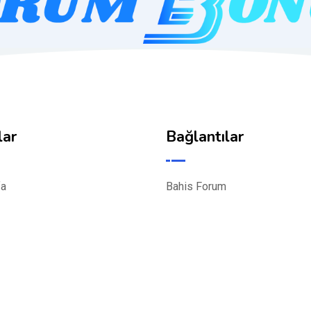
lar
Bağlantılar
fa
Bahis Forum