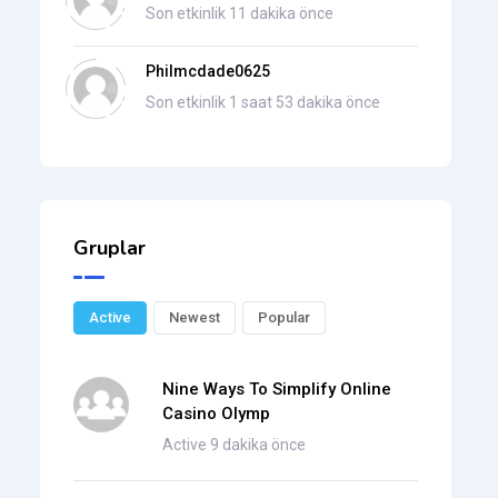
Son etkinlik 11 dakika önce
Philmcdade0625
Son etkinlik 1 saat 53 dakika önce
Gruplar
Active
Newest
Popular
Nine Ways To Simplify Online
Casino Olymp
Active 9 dakika önce