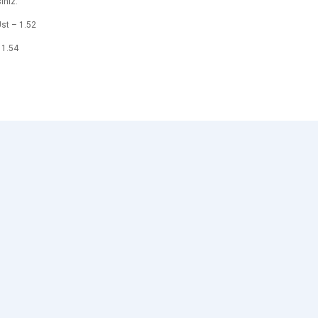
siniz.
st – 1.52
 1.54