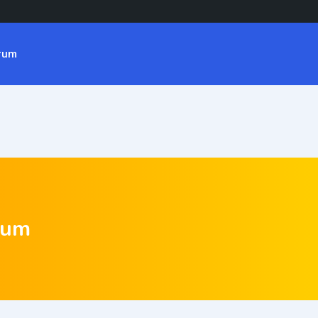
rum
rum