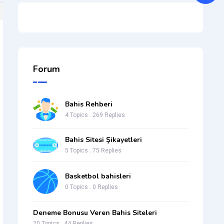
Forum
Bahis Rehberi
4 Topics . 269 Replies
Bahis Sitesi Şikayetleri
5 Topics . 75 Replies
Basketbol bahisleri
0 Topics . 0 Replies
Deneme Bonusu Veren Bahis Siteleri
20 Topics . 44 Replies