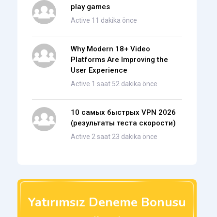
play games
Active 11 dakika önce
Why Modern 18+ Video
Platforms Are Improving the
User Experience
Active 1 saat 52 dakika önce
10 самых быстрых VPN 2026
(результаты теста скорости)
Active 2 saat 23 dakika önce
Yatırımsız Deneme Bonusu