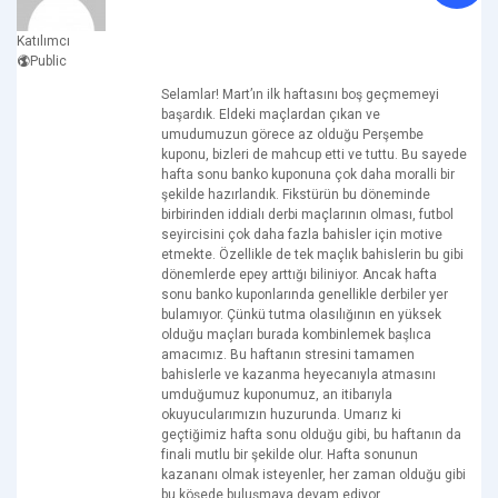
Katılımcı
Public
Selamlar! Mart’ın ilk haftasını boş geçmemeyi
başardık. Eldeki maçlardan çıkan ve
umudumuzun görece az olduğu Perşembe
kuponu, bizleri de mahcup etti ve tuttu. Bu sayede
hafta sonu banko kuponuna çok daha moralli bir
şekilde hazırlandık. Fikstürün bu döneminde
birbirinden iddialı derbi maçlarının olması, futbol
seyircisini çok daha fazla bahisler için motive
etmekte. Özellikle de tek maçlık bahislerin bu gibi
dönemlerde epey arttığı biliniyor. Ancak hafta
sonu banko kuponlarında genellikle derbiler yer
bulamıyor. Çünkü tutma olasılığının en yüksek
olduğu maçları burada kombinlemek başlıca
amacımız. Bu haftanın stresini tamamen
bahislerle ve kazanma heyecanıyla atmasını
umduğumuz kuponumuz, an itibarıyla
okuyucularımızın huzurunda. Umarız ki
geçtiğimiz hafta sonu olduğu gibi, bu haftanın da
finali mutlu bir şekilde olur. Hafta sonunun
kazananı olmak isteyenler, her zaman olduğu gibi
bu köşede buluşmaya devam ediyor.