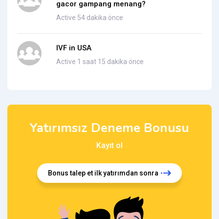
gacor gampang menang?
Active 54 dakika önce
IVF in USA
Active 1 saat 15 dakika önce
Yatırımsız Deneme Bonusu
Kayıt ol
Bonus talep et ilk yatırımdan sonra