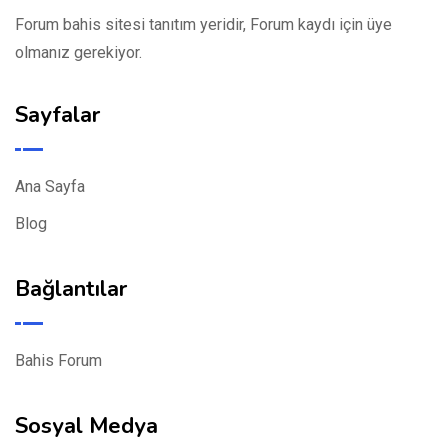
Forum bahis sitesi tanıtım yeridir, Forum kaydı için üye
olmanız gerekiyor.
Sayfalar
Ana Sayfa
Blog
Bağlantılar
Bahis Forum
Sosyal Medya