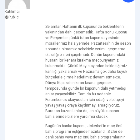
Katılımcı
Public
Selamlar! Haftanın ilk kuponunda beklentilerin
yakınından dahi geçemedik. Hafta sonu kuponu
ve Perşembe günkü tutan kupon sayesinde
morallerimiz hala yerinde. Pazartesi’nin de sezon
sonunda olmamız sebebiyle verimli geçmeme
olasılığı bizleri şaşırtmadı. Dünün kuponundaki
hüsranı bir kenara bırakma mecburiyetimiz
bulunmakta. Çünkü Mayıs ayından beklediğimiz
karlılığı yakalamak ve Haziran’a çok daha büyük
bütçelerle girme hedefimiz devam etmekte.
Dünya Kupası’nın kıran kırana geçecek
temposunda günde bir kuponun dahi yetmediği
anlar yaşayabiliriz. Tam da bu nedenle
Forumbonus okuyucuları için odağı ve bütçeyi
yavaş yavaş oraya kaydırmayı amaçlıyoruz.
Buradan kazanılanlar da, en büyük kupanın
bahislerinde bizlere yardımcı olacak.
Bugünün banko kuponu, Jokerbet’in maç önü
bahis programı eşliğinde hazırlandı. Sizler de
canlı bahis veya maç önü bahis programlarının