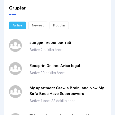
Gruplar
Active
Newest
Popular
зал для мероприятий
Active 2 dakika önce
Ecosprin Online: Aviso legal
Active 39 dakika önce
My Apartment Grew a Brain, and Now My
Sofa Beds Have Superpowers
Active 1 saat 38 dakika önce