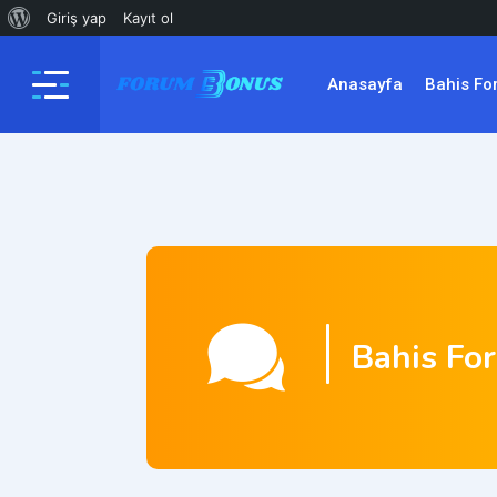
WordPress
Giriş yap
Kayıt ol
hakkında
Anasayfa
Bahis Fo
Bahis Fo