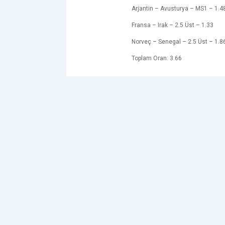
Arjantin – Avusturya – MS1 – 1.4
Fransa – Irak – 2.5 Üst – 1.33
Norveç – Senegal – 2.5 Üst – 1.8
Toplam Oran: 3.66