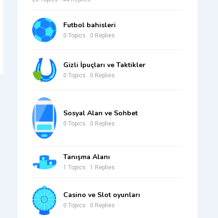
Futbol bahisleri
0 Topics . 0 Replies
Gizli İpuçları ve Taktikler
0 Topics . 0 Replies
Sosyal Alan ve Sohbet
0 Topics . 0 Replies
Tanışma Alanı
1 Topics . 1 Replies
Casino ve Slot oyunları
0 Topics . 0 Replies