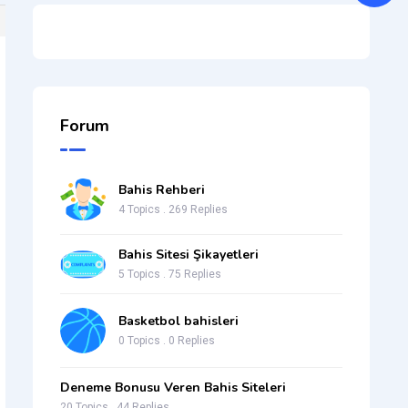
Forum
Bahis Rehberi
4 Topics . 269 Replies
Bahis Sitesi Şikayetleri
5 Topics . 75 Replies
Basketbol bahisleri
0 Topics . 0 Replies
Deneme Bonusu Veren Bahis Siteleri
20 Topics . 44 Replies