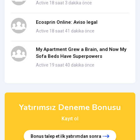
Active 18 saat 3 dakika önce
Ecosprin Online: Aviso legal
Active 18 saat 41 dakika önce
My Apartment Grew a Brain, and Now My
Sofa Beds Have Superpowers
Active 19 saat 40 dakika önce
Yatırımsız Deneme Bonusu
Kayıt ol
Bonus talep et ilk yatırımdan sonra