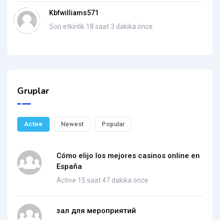
Kbfwilliams571
Son etkinlik 18 saat 3 dakika önce
Gruplar
Active
Newest
Popular
Cómo elijo los mejores casinos online en
España
Active 15 saat 47 dakika önce
зал для мероприятий