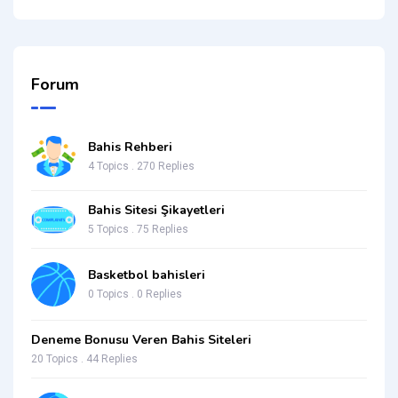
Forum
Bahis Rehberi
4 Topics . 270 Replies
Bahis Sitesi Şikayetleri
5 Topics . 75 Replies
Basketbol bahisleri
0 Topics . 0 Replies
Deneme Bonusu Veren Bahis Siteleri
20 Topics . 44 Replies