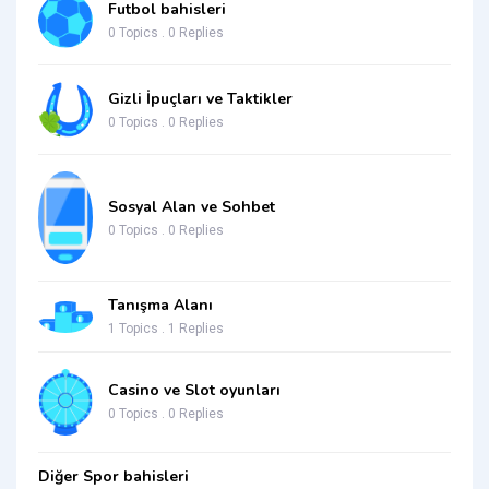
Futbol bahisleri
0 Topics . 0 Replies
Gizli İpuçları ve Taktikler
0 Topics . 0 Replies
Sosyal Alan ve Sohbet
0 Topics . 0 Replies
Tanışma Alanı
1 Topics . 1 Replies
Casino ve Slot oyunları
0 Topics . 0 Replies
Diğer Spor bahisleri