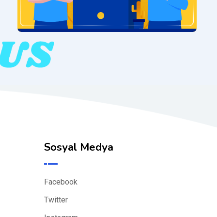
Sosyal Medya
Facebook
Twitter