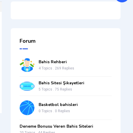
Forum
Bahis Rehberi
4 Topics . 269 Replies
Bahis Sitesi Şikayetleri
5 Topics . 75 Replies
Basketbol bahisleri
0 Topics . 0 Replies
Deneme Bonusu Veren Bahis Siteleri
20 Topics . 44 Replies