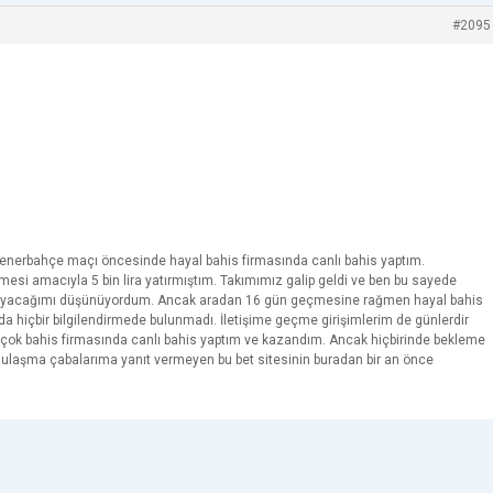
#2095
Fenerbahçe maçı öncesinde hayal bahis firmasında canlı bahis yaptım.
irmesi amacıyla 5 bin lira yatırmıştım. Takımımız galip geldi ve ben bu sayede
e koyacağımı düşünüyordum. Ancak aradan 16 gün geçmesine rağmen hayal bahis
 hiçbir bilgilendirmede bulunmadı. İletişime geçme girişimlerim de günlerdir
rçok bahis firmasında canlı bahis yaptım ve kazandım. Ancak hiçbirinde bekleme
laşma çabalarıma yanıt vermeyen bu bet sitesinin buradan bir an önce