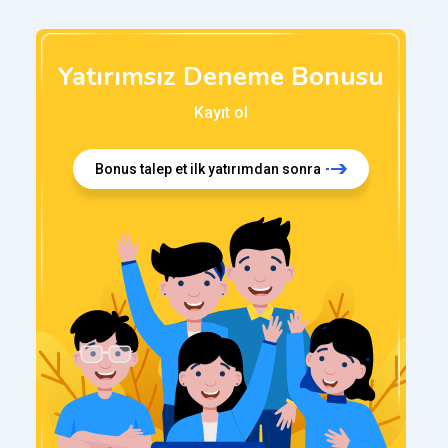
Yatırımsız Deneme Bonusu
Kayıt ol
Bonus talep et ilk yatırımdan sonra