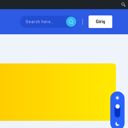
Giriş