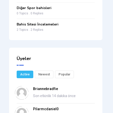
Diğer Spor bahisleri
0 Topics . 0 Replies
Bahis Sitesi İncelemeleri
2 Topics . 2 Replies
Üyeler
Active
Newest
Popular
Briannebradfie
Son etkinlik 14 dakika önce
Pilarmcdaniel0