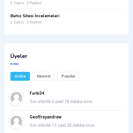
0 Topics . 0 Replies
Bahis Sitesi İncelemeleri
2 Topics . 2 Replies
Üyeler
Active
Newest
Popular
Furki34
Son etkinlik 6 saat 18 dakika önce
Geoffreyandrew
Son etkinlik 15 saat 28 dakika önce