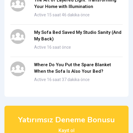
Your Home with Illumination
Active 15 saat 46 dakika önce
My Sofa Bed Saved My Studio Sanity (And
My Back)
Active 16 saat önce
Where Do You Put the Spare Blanket
When the Sofa Is Also Your Bed?
Active 16 saat 37 dakika önce
Yatırımsız Deneme Bonusu
Kayıt ol