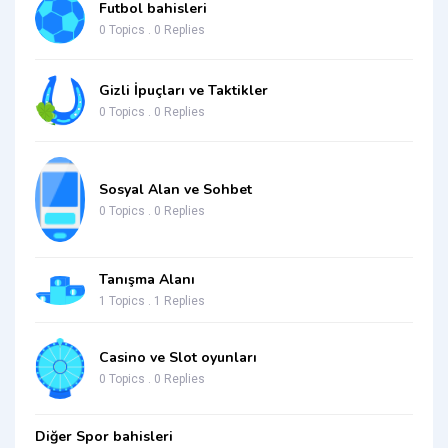
Futbol bahisleri
0 Topics . 0 Replies
Gizli İpuçları ve Taktikler
0 Topics . 0 Replies
Sosyal Alan ve Sohbet
0 Topics . 0 Replies
Tanışma Alanı
1 Topics . 1 Replies
Casino ve Slot oyunları
0 Topics . 0 Replies
Diğer Spor bahisleri