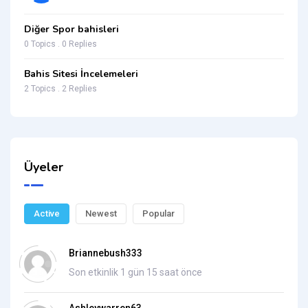
Diğer Spor bahisleri
0 Topics . 0 Replies
Bahis Sitesi İncelemeleri
2 Topics . 2 Replies
Üyeler
Active
Newest
Popular
Briannebush333
Son etkinlik 1 gün 15 saat önce
Ashleywarren63