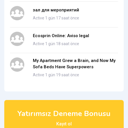
зал для мероприятий
Active 1 gün 17 saat önce
Ecosprin Online: Aviso legal
Active 1 gün 18 saat önce
My Apartment Grew a Brain, and Now My
Sofa Beds Have Superpowers
Active 1 gün 19 saat önce
Yatırımsız Deneme Bonusu
Kayıt ol