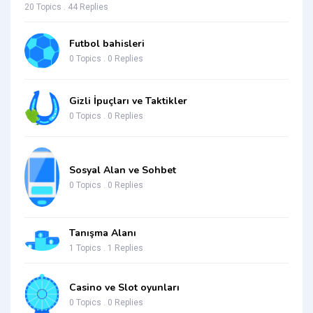
20 Topics . 44 Replies
Futbol bahisleri
0 Topics . 0 Replies
Gizli İpuçları ve Taktikler
0 Topics . 0 Replies
Sosyal Alan ve Sohbet
0 Topics . 0 Replies
Tanışma Alanı
1 Topics . 1 Replies
Casino ve Slot oyunları
0 Topics . 0 Replies