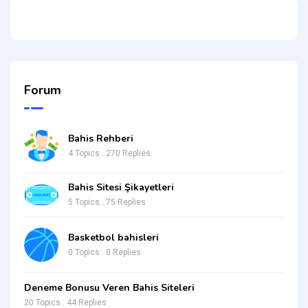
Forum
Bahis Rehberi
4 Topics . 270 Replies
Bahis Sitesi Şikayetleri
5 Topics . 75 Replies
Basketbol bahisleri
0 Topics . 0 Replies
Deneme Bonusu Veren Bahis Siteleri
20 Topics . 44 Replies