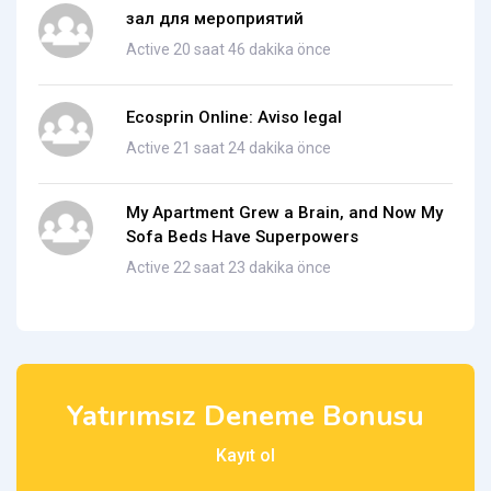
зал для мероприятий
Active 20 saat 46 dakika önce
Ecosprin Online: Aviso legal
Active 21 saat 24 dakika önce
My Apartment Grew a Brain, and Now My
Sofa Beds Have Superpowers
Active 22 saat 23 dakika önce
Yatırımsız Deneme Bonusu
Kayıt ol