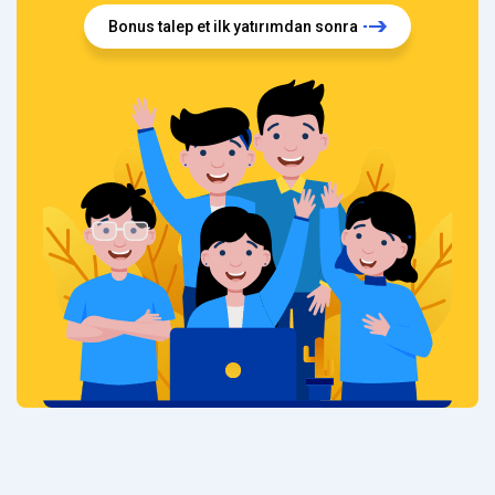
Bonus talep et ilk yatırımdan sonra