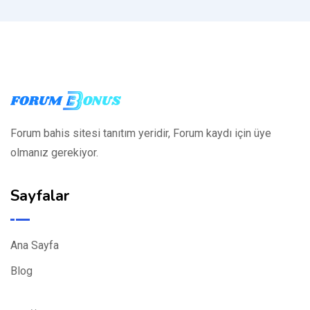
Forum bahis sitesi tanıtım yeridir, Forum kaydı için üye
olmanız gerekiyor.
Sayfalar
Ana Sayfa
Blog