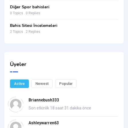
Diğer Spor bahisleri
0 Topics . 0 Replies
Bahis Sitesi İncelemeleri
2 Topics . 2 Replies
Üyeler
Active
Newest
Popular
Briannebush333
Son etkinlik 18 saat 31 dakika önce
Ashleywarren63