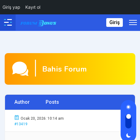
Giriş yap
Kayıt ol
Giriş
Bahis Forum
Author
Posts
Ocak 20, 2026: 10:14 am
#13419