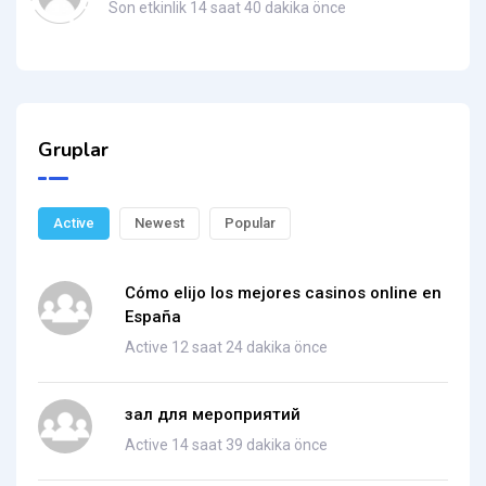
Son etkinlik 14 saat 40 dakika önce
Gruplar
Active
Newest
Popular
Cómo elijo los mejores casinos online en
España
Active 12 saat 24 dakika önce
зал для мероприятий
Active 14 saat 39 dakika önce