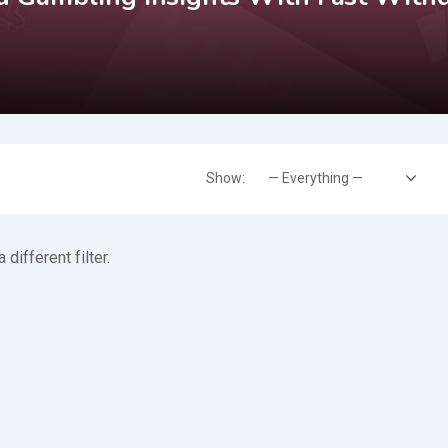
Show:
 different filter.