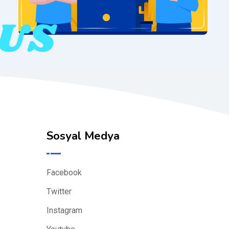
Sosyal Medya
Facebook
Twitter
Instagram