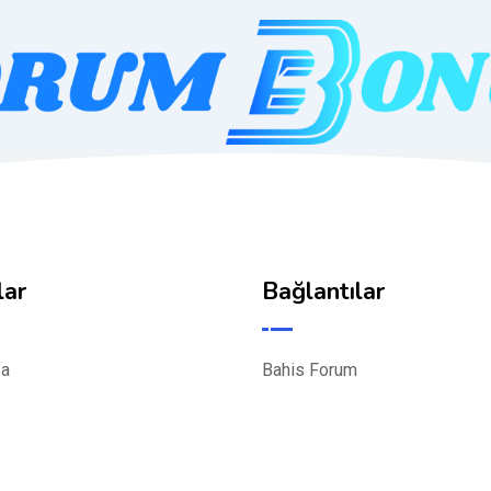
lar
Bağlantılar
fa
Bahis Forum