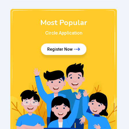
Most Popular
Circle Application
Register Now