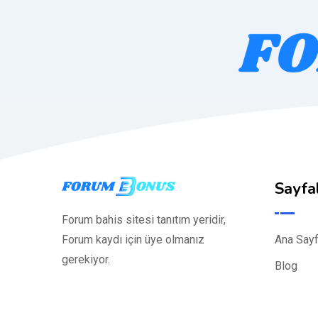
Sayfa
Forum bahis sitesi tanıtım yeridir,
Ana Say
Forum kaydı için üye olmanız
gerekiyor.
Blog