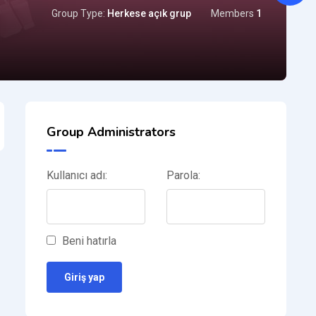
Group Type:
Herkese açık grup
Members
1
Group Administrators
Kullanıcı adı:
Parola:
Beni hatırla
Giriş yap