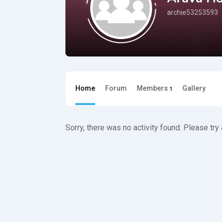
archie53253593
Home
Forum
Members
Gallery
1
Sorry, there was no activity found. Please try a