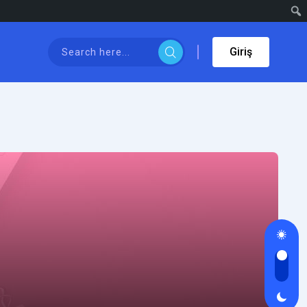
Giriş