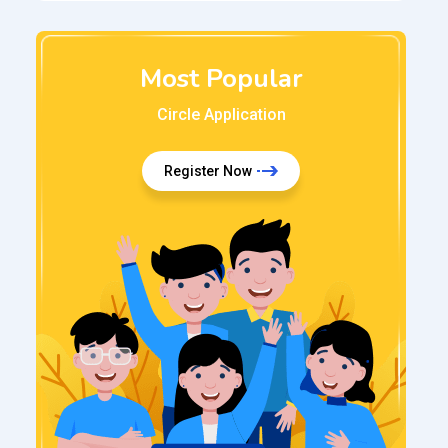
Most Popular
Circle Application
Register Now