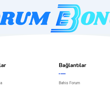
lar
Bağlantılar
fa
Bahis Forum