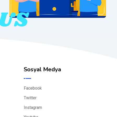
Sosyal Medya
Facebook
Twitter
Instagram