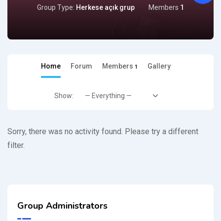
Group Type:
Herkese açık grup
Members
1
Home
Forum
Members
Gallery
1
Show:
Sorry, there was no activity found. Please try a different
filter.
Group Administrators