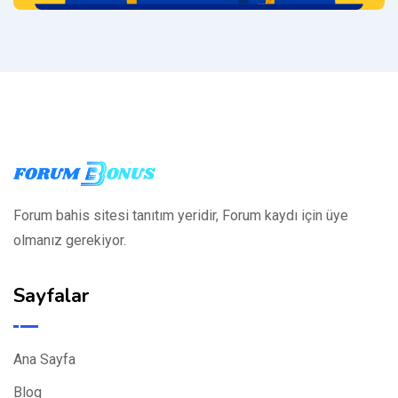
Forum bahis sitesi tanıtım yeridir, Forum kaydı için üye
olmanız gerekiyor.
Sayfalar
Ana Sayfa
Blog