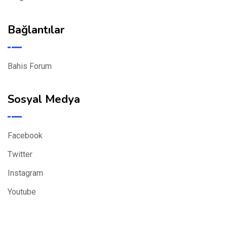
Bağlantılar
Bahis Forum
Sosyal Medya
Facebook
Twitter
Instagram
Youtube