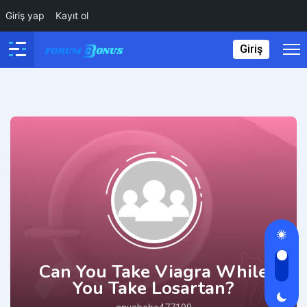
Giriş yap
Kayıt ol
Giriş
Can You Take Viagra While
You Take Losartan?