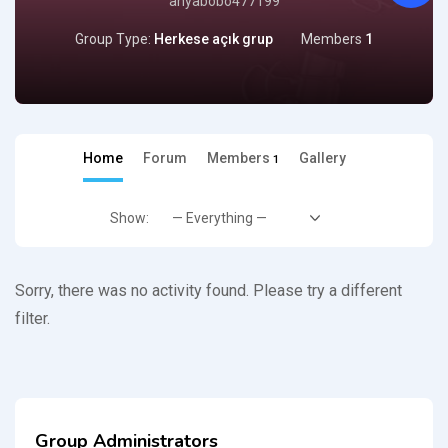
anyabobo477199
Group Type:
Herkese açık grup
Members
1
Home
Forum
Members
Gallery
1
Show:
Sorry, there was no activity found. Please try a different
filter.
Group Administrators