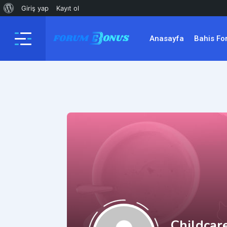
WordPress
Giriş yap
Kayıt ol
hakkında
Anasayfa
Bahis Fo
Childcar