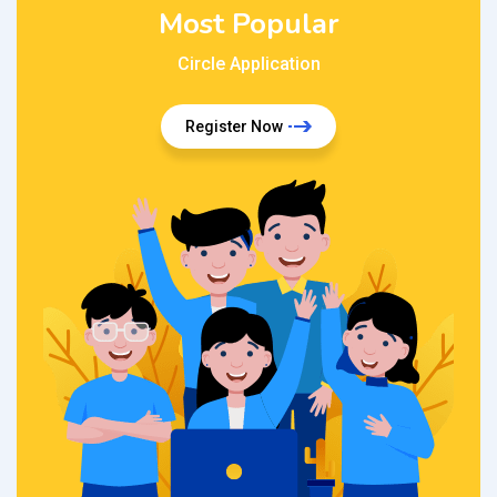
Most Popular
Circle Application
Register Now