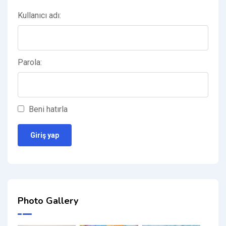
Kullanıcı adı:
Parola:
Beni hatırla
Giriş yap
Photo Gallery