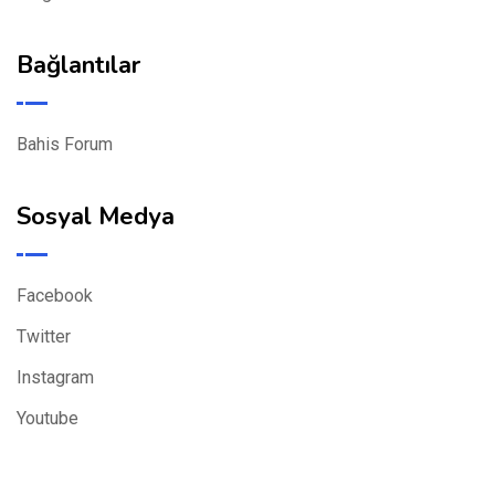
Bağlantılar
Bahis Forum
Sosyal Medya
Facebook
Twitter
Instagram
Youtube