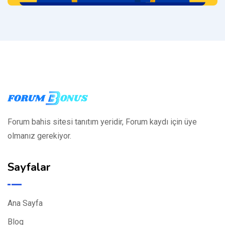
Forum bahis sitesi tanıtım yeridir, Forum kaydı için üye
olmanız gerekiyor.
Sayfalar
Ana Sayfa
Blog