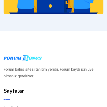
Forum bahis sitesi tanıtım yeridir, Forum kaydı için üye
olmanız gerekiyor.
Sayfalar