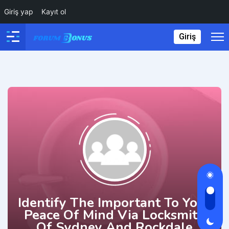
Giriş yap
Kayıt ol
Giriş
Identify The Important To Your
Peace Of Mind Via Locksmith
Of Sydney And Rockdale