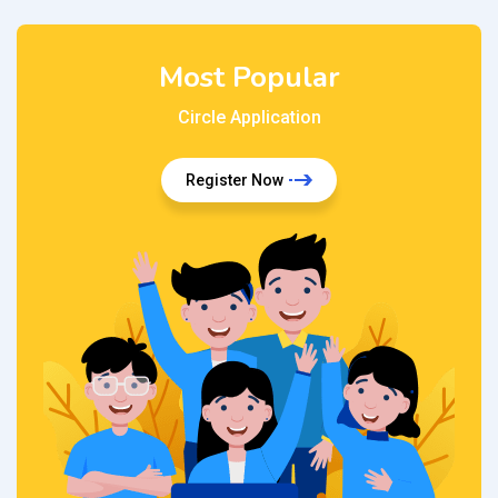
Most Popular
Circle Application
Register Now