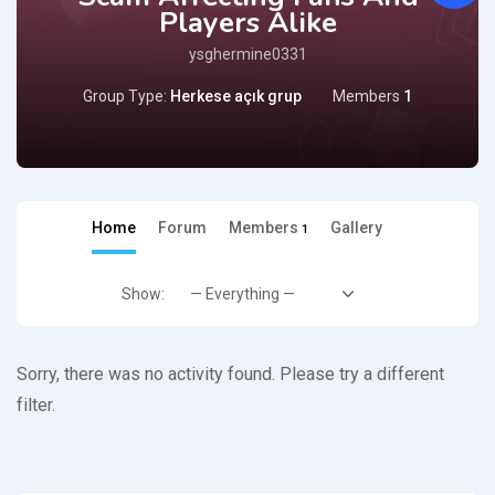
Players Alike
ysghermine0331
Group Type:
Herkese açık grup
Members
1
Home
Forum
Members
Gallery
1
Show:
Sorry, there was no activity found. Please try a different
filter.