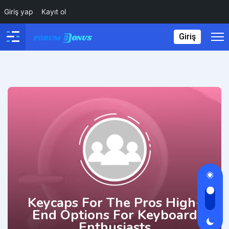
Giriş yap
Kayıt ol
Giriş
Keycaps For The Pros High-
End Options For Keyboard
Enthusiasts