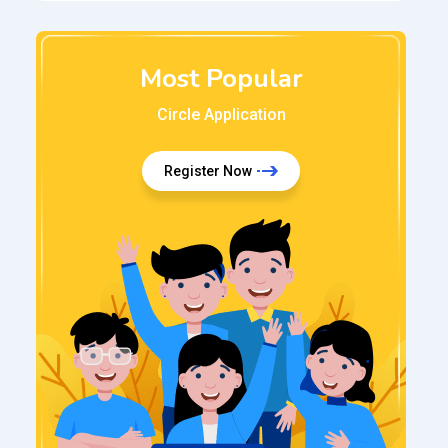
Most Popular
Circle Application
Register Now