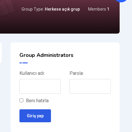
Group Type:
Herkese açık grup
Members
1
Group Administrators
Kullanıcı adı:
Parola:
Beni hatırla
Giriş yap