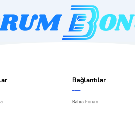
lar
Bağlantılar
fa
Bahis Forum