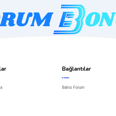
lar
Bağlantılar
fa
Bahis Forum