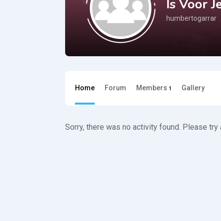
Is Voor 
humbertogarrar
Home
Forum
Members
Gallery
1
Sorry, there was no activity found. Please try a