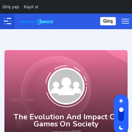
Giriş yap
Kayıt ol
Giriş
The Evolution And Impact Of
Games On Society