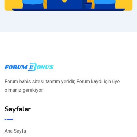
Forum bahis sitesi tanıtım yeridir, Forum kaydı için üye
olmanız gerekiyor.
Sayfalar
Ana Sayfa