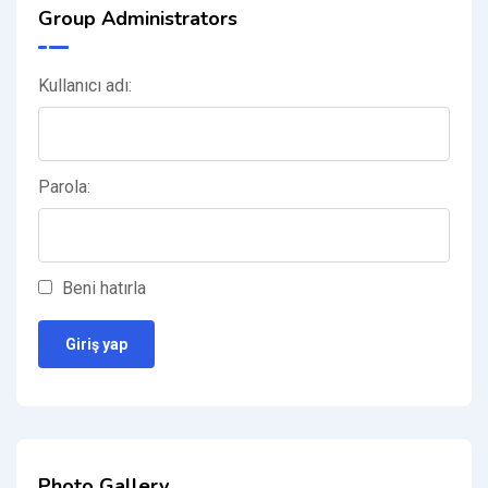
Group Administrators
Kullanıcı adı:
Parola:
Beni hatırla
Giriş yap
Photo Gallery