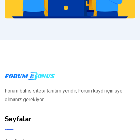
Forum bahis sitesi tanıtım yeridir, Forum kaydı için üye
olmanız gerekiyor.
Sayfalar