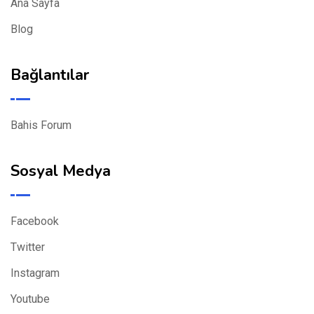
Ana Sayfa
Blog
Bağlantılar
Bahis Forum
Sosyal Medya
Facebook
Twitter
Instagram
Youtube