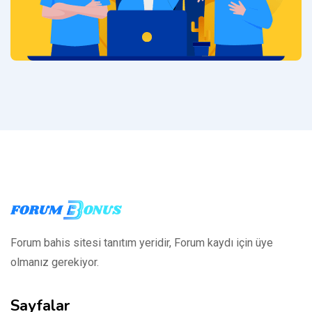
Forum bahis sitesi tanıtım yeridir, Forum kaydı için üye
olmanız gerekiyor.
Sayfalar