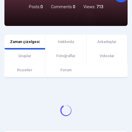
Posts:
0
Comments
0
Views:
713
Zaman çizelgesi
Hakkında
Arkadaşlar
Gruplar
Fotoğraflar
Videolar
Rozetler
Forum