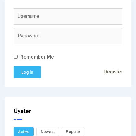
Remember Me
Register
Üyeler
Active
Newest
Popular