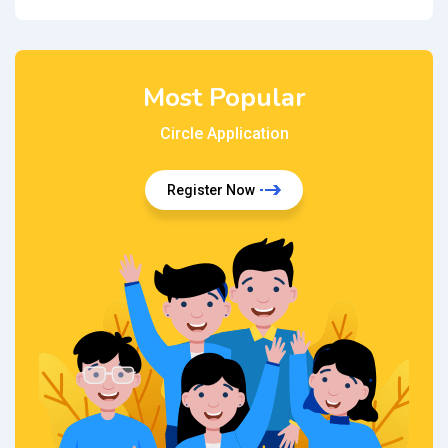
Most Popular
Circle Application
Register Now