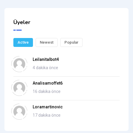
Üyeler
Active
Newest
Popular
Leilanitalbot4
4 dakika önce
Analisamoffet6
16 dakika önce
Loramartinovic
17 dakika önce