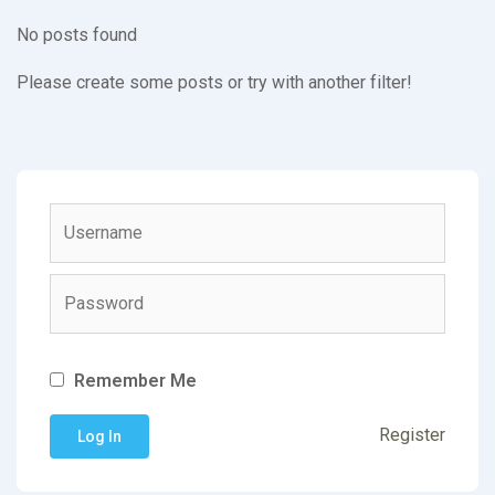
No posts found
Please create some posts or try with another filter!
Remember Me
Register