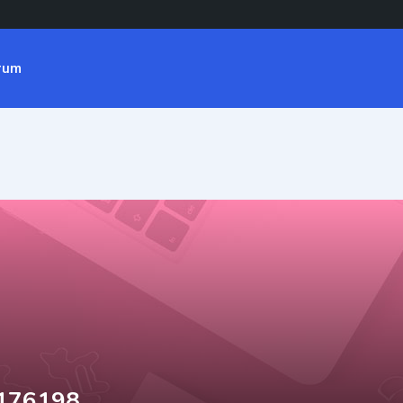
rum
176198