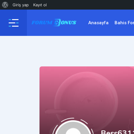
WordPress
Giriş yap
Kayıt ol
hakkında
Anasayfa
Bahis Fo
Bess631