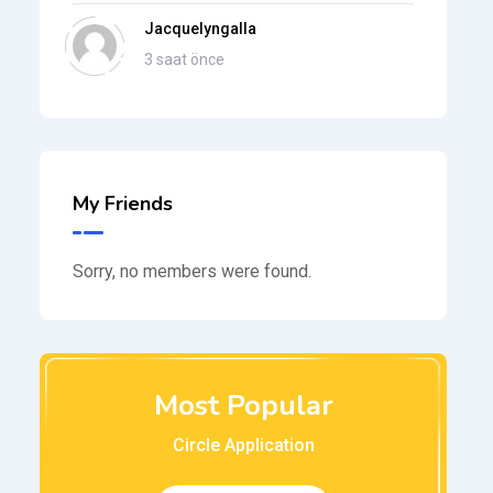
Jacquelyngalla
3 saat önce
My Friends
Sorry, no members were found.
Most Popular
Circle Application