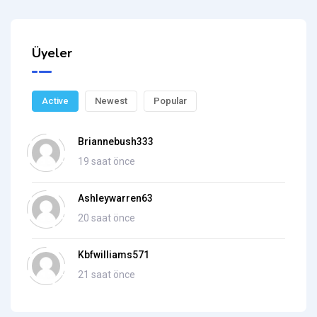
Üyeler
Active
Newest
Popular
Briannebush333
19 saat önce
Ashleywarren63
20 saat önce
Kbfwilliams571
21 saat önce