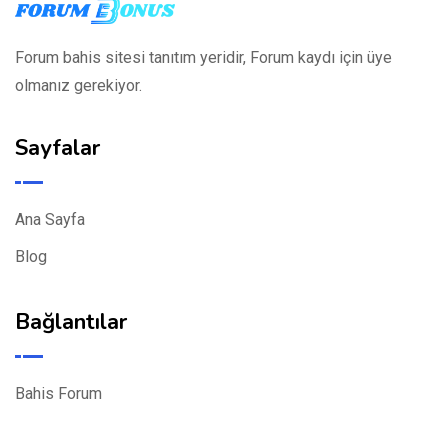
Forum bahis sitesi tanıtım yeridir, Forum kaydı için üye
olmanız gerekiyor.
Sayfalar
Ana Sayfa
Blog
Bağlantılar
Bahis Forum