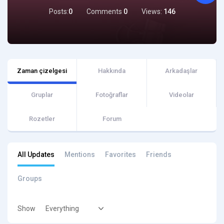
Posts:
0
Comments
0
Views:
146
Zaman çizelgesi
Hakkında
Arkadaşlar
Gruplar
Fotoğraflar
Videolar
Rozetler
Forum
All Updates
Mentions
Favorites
Friends
Groups
Show