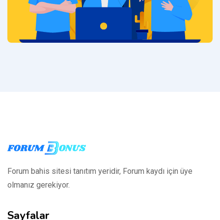
Forum bahis sitesi tanıtım yeridir, Forum kaydı için üye
olmanız gerekiyor.
Sayfalar