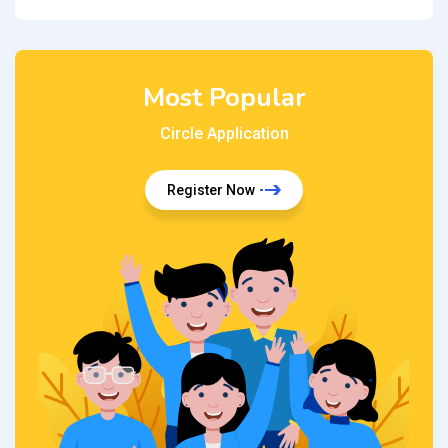
Most Popular
Circle Application
Register Now