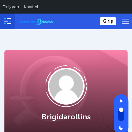
Giriş yap
Kayıt ol
Giriş
Brigidarollins