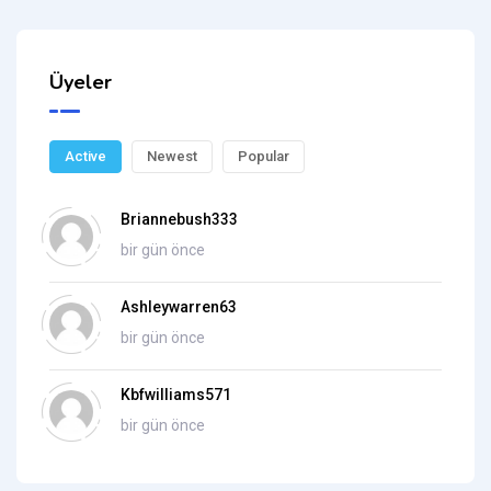
Üyeler
Active
Newest
Popular
Briannebush333
bir gün önce
Ashleywarren63
bir gün önce
Kbfwilliams571
bir gün önce