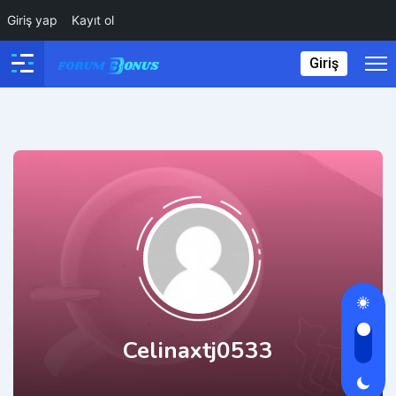
Giriş yap
Kayıt ol
Giriş
Celinaxtj0533