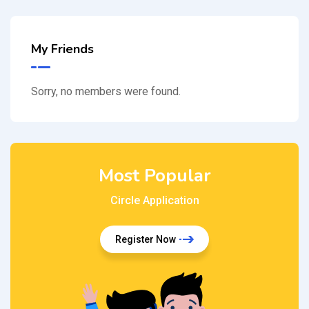
My Friends
Sorry, no members were found.
Most Popular
Circle Application
Register Now