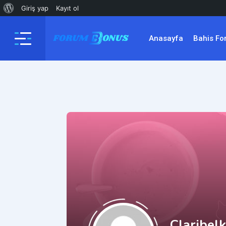
WordPress
Giriş yap
Kayıt ol
hakkında
Anasayfa
Bahis Fo
Claribel