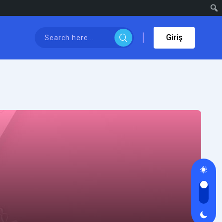
Giriş