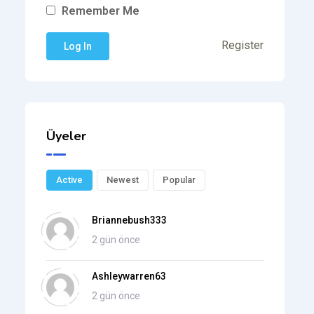
Remember Me
Register
Üyeler
Active
Newest
Popular
Briannebush333
2 gün önce
Ashleywarren63
2 gün önce