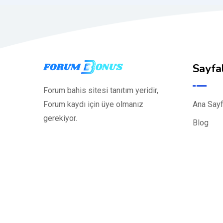
Sayfa
Forum bahis sitesi tanıtım yeridir,
Ana Say
Forum kaydı için üye olmanız
gerekiyor.
Blog