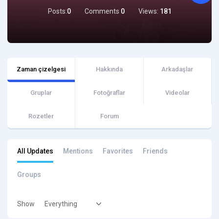
Posts:
0
Comments
0
Views:
181
Zaman çizelgesi
Hakkında
Arkadaşlar
Gruplar
Fotoğraflar
Videolar
Rozetler
Forum
All Updates
Mentions
Favorites
Friends
Groups
Show