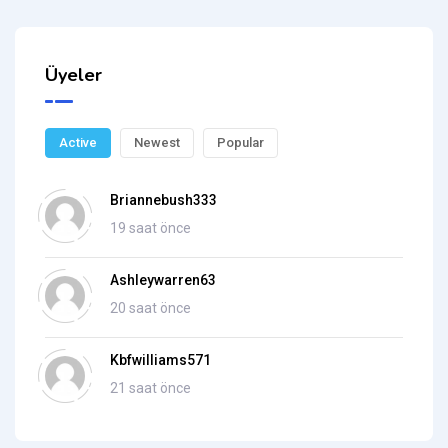
Üyeler
Active
Newest
Popular
Briannebush333
19 saat önce
Ashleywarren63
20 saat önce
Kbfwilliams571
21 saat önce