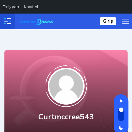
Giriş yap
Kayıt ol
Giriş
Curtmccree543