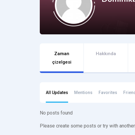
Zaman
Hakkında
çizelgesi
All Updates
Mentions
Favorites
Frien
No posts found
Please create some posts or try with another 