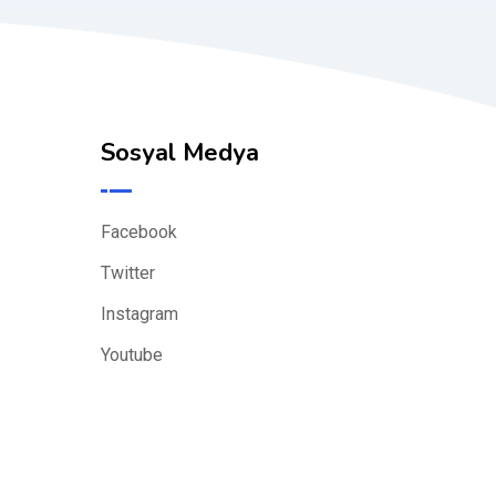
Sosyal Medya
Facebook
Twitter
Instagram
Youtube