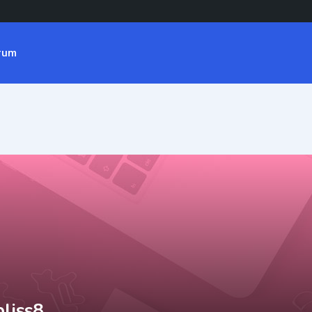
rum
liss8