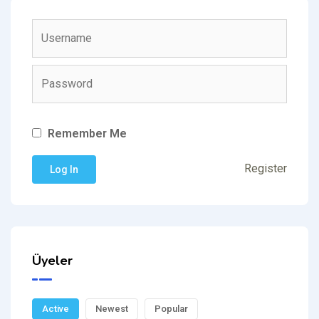
Remember Me
Register
Üyeler
Active
Newest
Popular