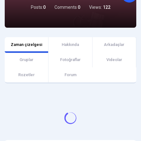
Posts:
0
Comments
0
Views:
122
Zaman çizelgesi
Hakkında
Arkadaşlar
Gruplar
Fotoğraflar
Videolar
Rozetler
Forum