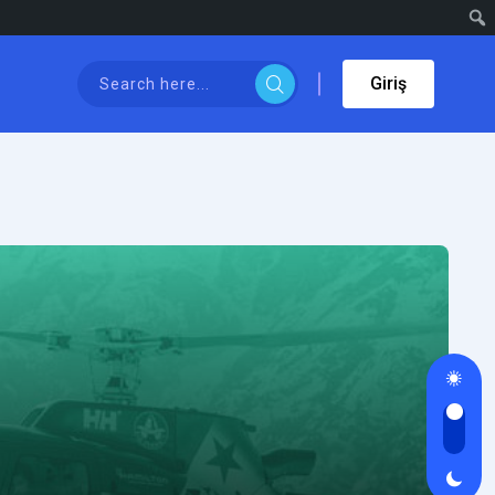
Giriş