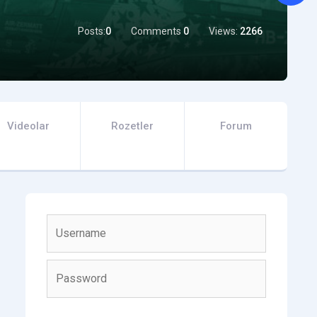
Posts:
0
Comments
0
Views:
2266
Videolar
Rozetler
Forum