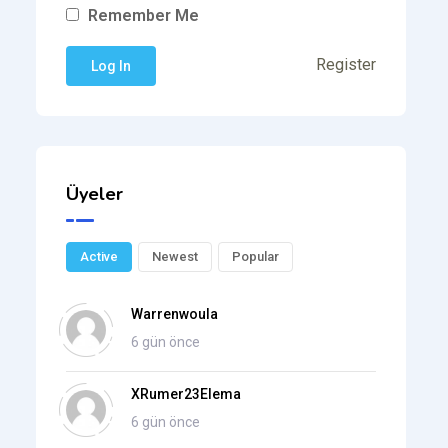
Remember Me
Register
Üyeler
Active
Newest
Popular
Warrenwoula
6 gün önce
XRumer23Elema
6 gün önce