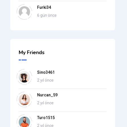
Furki34
6 gün önce
My Friends
Sino3461
2 yıl önce
Nurcan_59
2 yıl önce
Turo1515
2 yıl önce