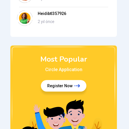
Heidibtl357926
2 yıl önce
Most Popular
Circle Application
Register Now