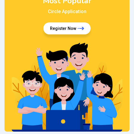
Most Popular
Circle Application
Register Now