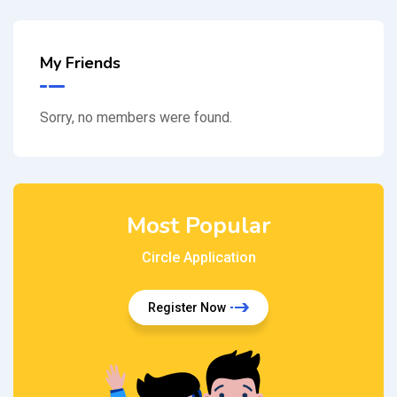
My Friends
Sorry, no members were found.
Most Popular
Circle Application
Register Now