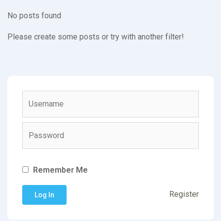
No posts found
Please create some posts or try with another filter!
Remember Me
Register