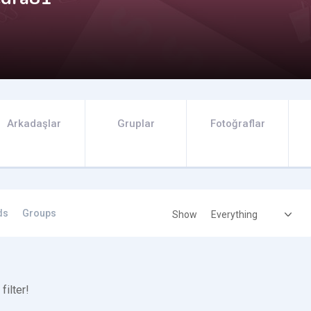
Arkadaşlar
Gruplar
Fotoğraflar
ds
Groups
Show
filter!