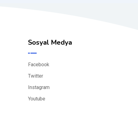
Sosyal Medya
Facebook
Twitter
Instagram
Youtube