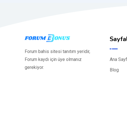
Sayfa
Forum bahis sitesi tanıtım yeridir,
Ana Say
Forum kaydı için üye olmanız
gerekiyor.
Blog