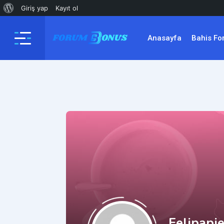
WordPress
Giriş yap
Kayıt ol
hakkında
Anasayfa
Bahis Fo
Felipapi