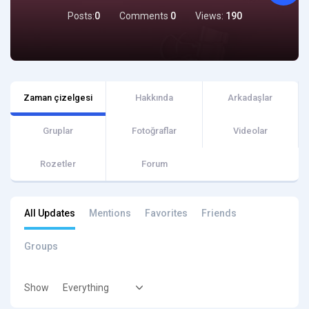
Posts:
0
Comments
0
Views:
190
Zaman çizelgesi
Hakkında
Arkadaşlar
Gruplar
Fotoğraflar
Videolar
Rozetler
Forum
All Updates
Mentions
Favorites
Friends
Groups
Show