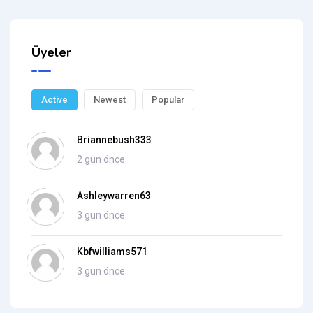
Üyeler
Active
Newest
Popular
Briannebush333
2 gün önce
Ashleywarren63
3 gün önce
Kbfwilliams571
3 gün önce