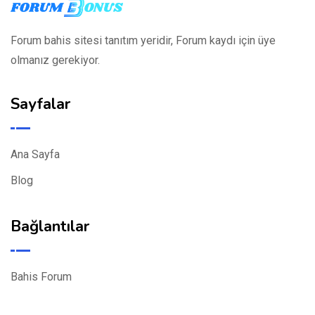
Forum bahis sitesi tanıtım yeridir, Forum kaydı için üye
olmanız gerekiyor.
Sayfalar
Ana Sayfa
Blog
Bağlantılar
Bahis Forum