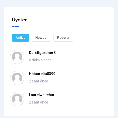
Üyeler
Active
Newest
Popular
Darellgardner8
6 dakika önce
Hhtaurelia0399
2 saat önce
Laurelwhitehur
2 saat önce