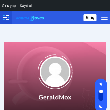
Giriş yap
Kayıt ol
Giriş
GeraldMox