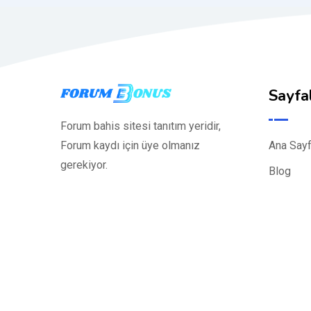
Sayfa
Forum bahis sitesi tanıtım yeridir,
Ana Say
Forum kaydı için üye olmanız
gerekiyor.
Blog