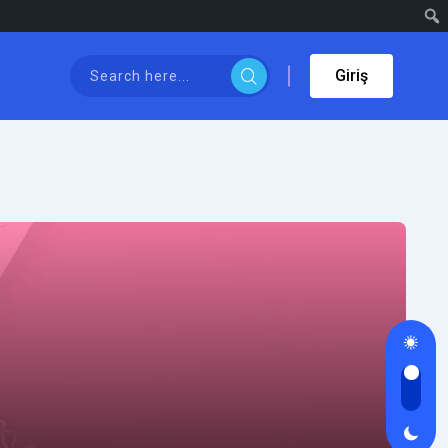
Giriş