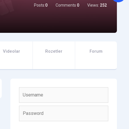
Posts:
0
Comments
0
Views:
252
Videolar
Rozetler
Forum