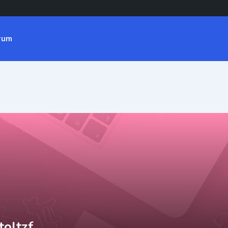
rum
toltzf