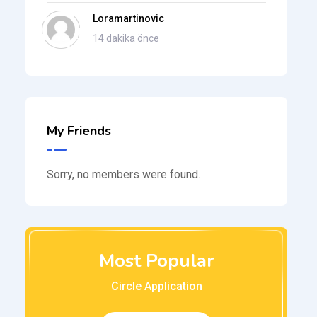
Loramartinovic
14 dakika önce
My Friends
Sorry, no members were found.
Most Popular
Circle Application