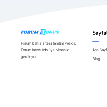
Sayfa
Forum bahis sitesi tanıtım yeridir,
Ana Say
Forum kaydı için üye olmanız
gerekiyor.
Blog