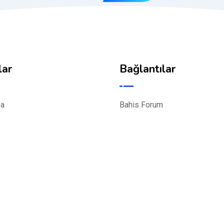
lar
Bağlantılar
fa
Bahis Forum