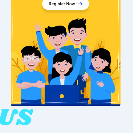
Register Now