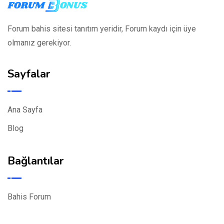
Forum bahis sitesi tanıtım yeridir, Forum kaydı için üye
olmanız gerekiyor.
Sayfalar
Ana Sayfa
Blog
Bağlantılar
Bahis Forum