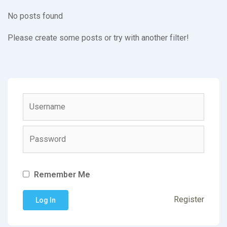
No posts found
Please create some posts or try with another filter!
Remember Me
Register