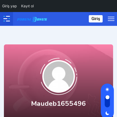
Giriş yap
Kayıt ol
Giriş
Maudeb1655496