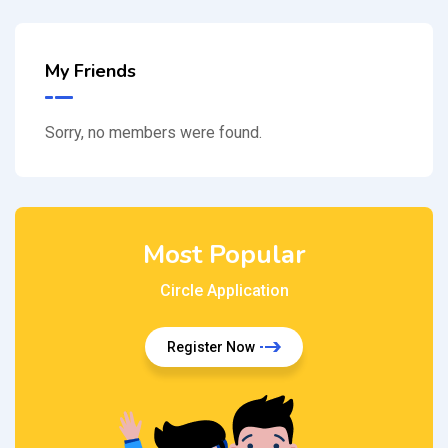
My Friends
Sorry, no members were found.
Most Popular
Circle Application
Register Now