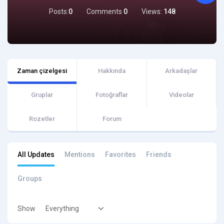
Posts:
0
Comments
0
Views:
148
Zaman çizelgesi
Hakkında
Arkadaşlar
Gruplar
Fotoğraflar
Videolar
Rozetler
Forum
All Updates
Mentions
Favorites
Friends
Groups
Show