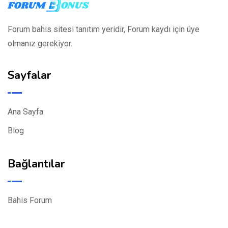
Forum bahis sitesi tanıtım yeridir, Forum kaydı için üye
olmanız gerekiyor.
Sayfalar
Ana Sayfa
Blog
Bağlantılar
Bahis Forum